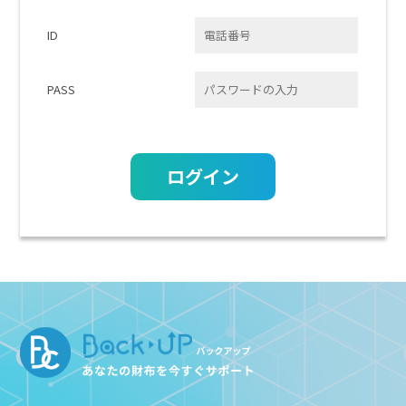
めに、セキュリティに万全の対策を講じています。
ID
ご本人の照会
お客さまがご本人の個人情報の照会・修正・削除などをご希望される
場合には、ご本人であることを確認の上、対応させていただきます。
PASS
法令、規範の遵守と見直し
当社は、保有する個人情報に関して適用される日本の法令、その他規
範を遵守するとともに、本ポリシーの内容を適宜見直し、その改善に
努めます。