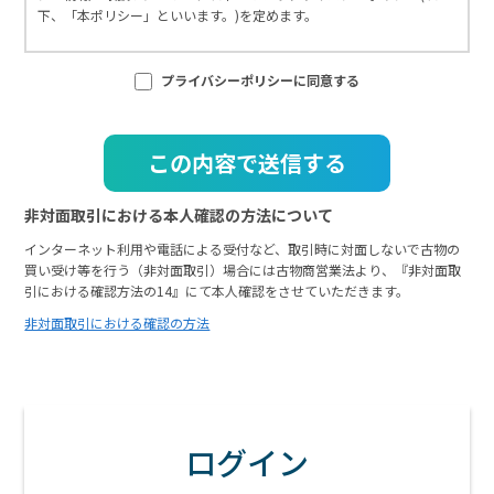
下、「本ポリシー」といいます。)を定めます。
個人情報の管理
プライバシーポリシーに同意する
当社は、お客さまの個人情報を正確かつ最新の状態に保ち、個人情報
への不正アクセス・紛失・破損・改ざん・漏洩などを防止するため、
セキュリティシステムの維持・管理体制の整備・社員教育の徹底等の
必要な措置を講じ、安全対策を実施し個人情報の厳重な管理を行ない
ます。
個人情報の利用目的
非対面取引における本人確認の方法について
お客さまからお預かりした個人情報は、当社からのご連絡や業務のご
インターネット利用や電話による受付など、取引時に対面しないで古物の
案内やご質問に対する回答として、電子メールや資料のご送付に利用
買い受け等を行う（非対面取引）場合には古物商営業法より、『非対面取
いたします。
引における確認方法の14』にて本人確認をさせていただきます。
個人情報の第三者への開示・提供の禁止
非対面取引における確認の方法
当社は、お客さまよりお預かりした個人情報を適切に管理し、次のい
ずれかに該当する場合を除き、個人情報を第三者に開示いたしませ
ん。
お客さまの同意がある場合
お客さまが希望されるサービスを行なうために当社が業務を委託する
ログイン
業者に対して開示する場合 法令に基づき開示することが必要である場
合 個人情報の安全対策 当社は、個人情報の正確性及び安全性確保のた